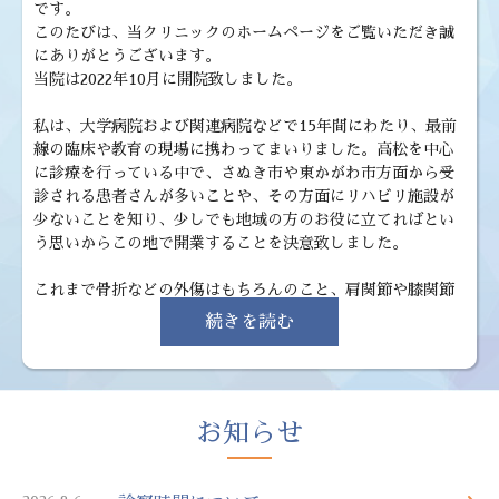
です。
このたびは、当クリニックのホームページをご覧いただき誠
にありがとうございます。
当院は2022年10月に開院致しました。
私は、大学病院および関連病院などで15年間にわたり、最前
線の臨床や教育の現場に携わってまいりました。高松を中心
に診療を行っている中で、さぬき市や東かがわ市方面から受
診される患者さんが多いことや、その方面にリハビリ施設が
少ないことを知り、少しでも地域の方のお役に立てればとい
う思いからこの地で開業することを決意致しました。
これまで骨折などの外傷はもちろんのこと、肩関節や膝関節
を中心に沢山の手術を行ってまいりました。手術でしか治せ
続きを読む
ないケガや病気があることは事実ですが、手術しなくても保
存治療のみで日常生活動作は問題なく行えている患者さんが
多いことも事実です。
保存治療のうちで消炎鎮痛剤の内服や注射が効果的なことも
お知らせ
ありますが、中でもリハビリによる運動療法は非常に重要と
考えております。