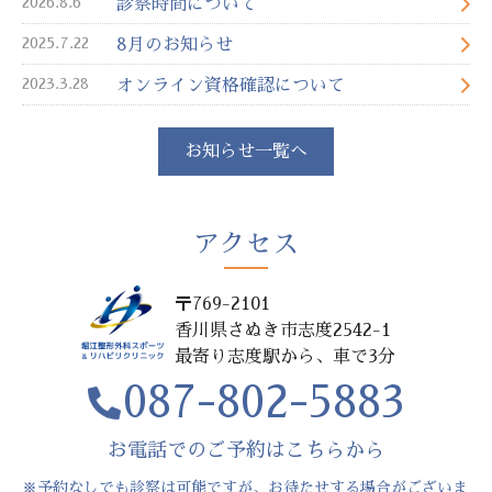
リハビリスタッフと連携し、その方に合ったプログラムを作
2026.8.6
診察時間について
成して訓練を行ってまいります。
2025.7.22
8月のお知らせ
開放感のあるリハビリ室で訓練いただき、自覚症状の改善を
実感頂ければ幸いです。
2023.3.28
オンライン資格確認について
手術が必要な場合は近隣の病院様を紹介させていただき、少
しでもサポートできればと考えております。
何か気になっていることがあれば、些細な事でも構いませ
お知らせ一覧へ
ん。何でもお気軽にご相談ください。
スタッフ一同患者様に寄り添いながら、皆様の健康な体作り
のお手伝いをさせていただきたく思っております。
アクセス
資格・所属
医学博士(平成２８年) 日本整形外科学会専門医
〒769-2101
経歴
香川県さぬき市志度2542-1
最寄り志度駅から、車で3分
平成19年
香川大学医学部医学科 卒業
平成19年
愛仁会千船病院 研修医
087-802-5883
平成21年
香川大学医学部附属病院整形外科 医員
平成22年
兵庫県立淡路病院整形外科 医員
お電話でのご予約はこちらから
平成23年
社会保険栗林病院整形外科 医員
平成24年
香川大学医学部附属病院整形外科 医員
※予約なしでも診察は可能ですが、お待たせする場合がございま