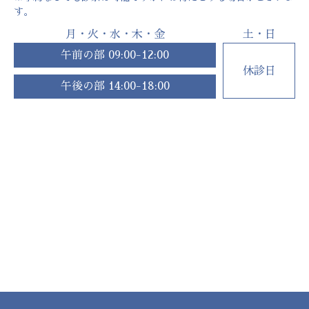
平成26年
香川大学医学部附属病院整形外科 病院助教
す。
平成29年
香川県済生会病院整形外科 医長
令和1年
香川県済生会病院整形外科 部長
月・火・水・木・金
土・日
令和4年
堀江整形外科スポーツ&リハビリクリニック 開院
午前の部 09:00-12:00
休診日
午後の部 14:00-18:00