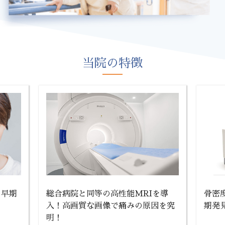
当院の特徴
を早期
総合病院と同等の高性能MRIを導
骨密
入！高画質な画像で痛みの原因を究
期発
明！