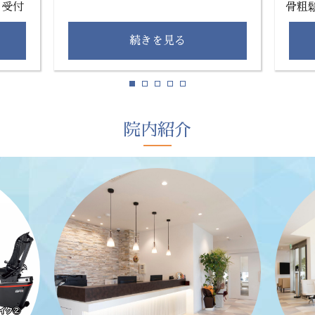
。受付
骨粗
。検査
総合病院と同じレベルの1.5テスラ
ゆる
に届
MRI装置(PHILIPS社 Prodiva 1.5
続きを見る
てい
ンから
CS)を導入し、痛みの原因を正確に
密度
死亡リ
診断します。撮像時間の短縮により
とで
なくて
患者様の負担が軽減されます。
AD
、早期
は一度
院内紹介